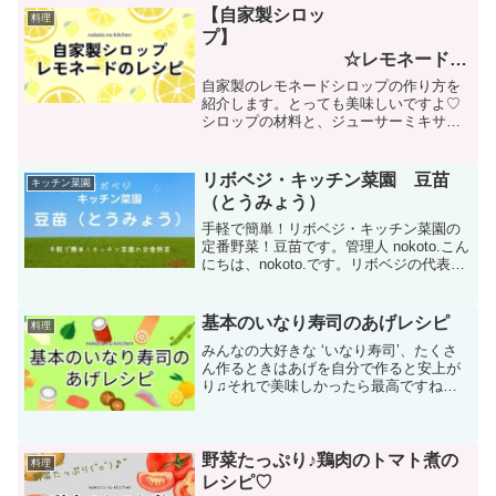
【自家製シロッ
料理
プ】
☆レモネードの
シロップのレシピ
自家製のレモネードシロップの作り方を
紹介します。とっても美味しいですよ♡
シロップの材料と、ジューサーミキサー
があると簡単に出来ます。夏は炭酸水で
割って爽やかなレモネード、冬はお湯で
割ってほっこりあたたまるホットレモン
リボベジ・キッチン菜園 豆苗
キッチン菜園
で楽しめます。ぜひ、トラ...
（とうみょう）
手軽で簡単！リボベジ・キッチン菜園の
定番野菜！豆苗です。管理人 nokoto.こん
にちは、nokoto.です。リボベジの代表野
菜、豆苗は価格の優等生でありながら、
栄養も満点、そして家庭でもう一回収穫
できる！本当に優秀な野菜です。今回は
基本のいなり寿司のあげレシピ
料理
手軽に...
みんなの大好きな ‘いなり寿司’、たくさ
ん作るときはあげを自分で作ると安上が
り♫それで美味しかったら最高ですね！
いなり寿司のあげは案外簡単にできます
よ。刻んでちらし寿司の具にしたり、う
どんに乗せてきつねうどんにしたりと使
い道いろいろです。た...
野菜たっぷり♪鶏肉のトマト煮の
料理
レシピ♡